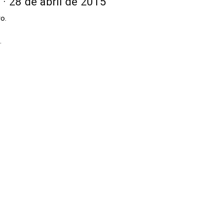
· 28 de abril de 2015
o.
.