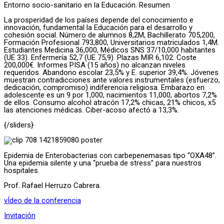
Entorno socio-sanitario en la Educación. Resumen
La prosperidad de los países depende del conocimiento e
innovación, fundamental la Educación para el desarrollo y
cohesión social. Número de alumnos 8,2M, Bachillerato 705,200,
Formación Profesional 793,800, Universitarios matriculados 1,4M.
Estudiantes Medicina 36,000, Médicos SNS 37/10,000 habitantes
(UE 33). Enfermería 52,7 (UE 75,9). Plazas MIR 6,102. Coste
200,000€. Informes PISA (15 años) no alcanzan niveles
requeridos. Abandono escolar 23,5% y E. superior 39,4%. Jóvenes
muestran contradicciones ante valores instrumentales (esfuerzo,
dedicación, compromiso) indiferencia religiosa. Embarazo en
adolescente es un 9 por 1,000, nacimientos 11,000, abortos 7,2%
de ellos. Consumo alcohol atracón 17,2% chicas, 21% chicos, x5
las atenciones médicas. Ciber-acoso afectó a 13,3%.
{/sliders}
Epidemia de Enterobacterias con carbepenemasas tipo “OXA48”.
Una epidemia silente y una “prueba de stress” para nuestros
hospitales.
Prof. Rafael Herruzo Cabrera.
vÍdeo de la conferencia
Invitación