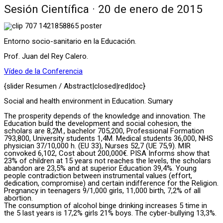
Sesión Científica · 20 de enero de 2015
Entorno socio-sanitario en la Educación.
Prof. Juan del Rey Calero.
Vídeo de la Conferencia
{slider Resumen / Abstract|closed|red|doc}
Social and health environment in Education. Sumary
The prosperity depends of the knowledge and innovation. The
Education build the development and social cohesion, the
scholars are 8,2M., bachelor 705,200, Professional Formation
793,800, University students 1,4M. Medical students 36,000, NHS
physician 37/10,000 h. (EU 33), Nurses 52,7 (UE 75,9). MIR
convoked 6,102, Cost about 200,000€. PISA Informs show that
23% of children at 15 years not reaches the levels, the scholars
abandon are 23,5% and at superior Education 39,4%. Young
people contradiction between instrumental values (effort,
dedication, compromise) and certain indifference for the Religion.
Pregnancy in teenagers 9/1,000 girls, 11,000 birth, 7,2% of all
abortion.
The consumption of alcohol binge drinking increases 5 time in
the 5 last years is 17,2% girls 21% boys. The cyber-bullying 13,3%.