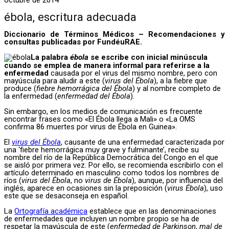
ébola, escritura adecuada
Diccionario de Términos Médicos – Recomendaciones y
consultas publicadas por FundéuRAE.
La palabra
ébola
se escribe con inicial minúscula
cuando se emplea de manera informal para referirse a la
enfermedad
causada por el virus del mismo nombre, pero con
mayúscula para aludir a este (
virus del Ébola
), a la fiebre que
produce (
fiebre hemorrágica del Ébola
) y al nombre completo de
la enfermedad
(
enfermedad del Ébola
).
Sin embargo, en los medios de comunicación es frecuente
encontrar frases como «El Ébola llega a Mali» o «La OMS
confirma 86 muertes por virus de Ébola en Guinea».
El
virus del Ébola
,
causante de una enfermedad caracterizada por
una ‘fiebre hemorrágica muy grave y fulminante’, recibe su
nombre del río de la República Democrática del Congo en el que
se aisló por primera vez. Por ello, se recomienda escribirlo con el
artículo determinado en masculino como todos los nombres de
ríos (
virus del Ébola
, no
virus de Ébola
), aunque, por influencia del
inglés, aparece en ocasiones sin la preposición (
virus Ébola
), uso
este que se desaconseja en español.
La
Ortografía académica
establece que en las denominaciones
de enfermedades que incluyen un nombre propio se ha de
respetar la mayúscula de este (
enfermedad de Parkinson
,
mal de