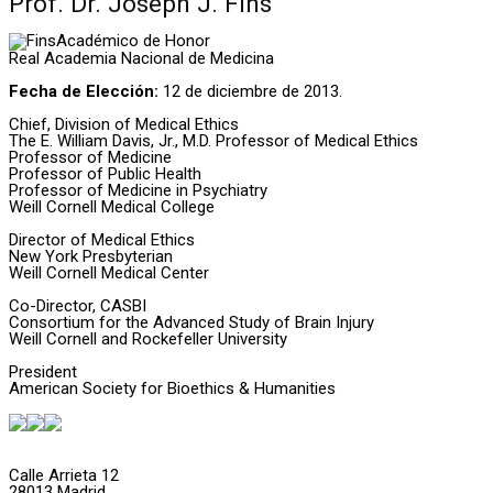
Prof. Dr. Joseph J. Fins
Académico de Honor
Real Academia Nacional de Medicina
Fecha de Elección:
12 de diciembre de 2013.
Chief, Division of Medical Ethics
The E. William Davis, Jr., M.D. Professor of Medical Ethics
Professor of Medicine
Professor of Public Health
Professor of Medicine in Psychiatry
Weill Cornell Medical College
Director of Medical Ethics
New York Presbyterian
Weill Cornell Medical Center
Co-Director, CASBI
Consortium for the Advanced Study of Brain Injury
Weill Cornell and Rockefeller University
President
American Society for Bioethics & Humanities
Calle Arrieta 12
28013 Madrid