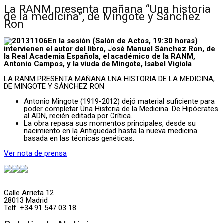
La RANM presenta mañana “Una historia
de la medicina”, de Mingote y Sánchez
Ron
En la sesión (Salón de Actos, 19:30 horas)
intervienen el autor del libro, José Manuel Sánchez Ron, de
la Real Academia Española, el académico de la RANM,
Antonio Campos, y la viuda de Mingote, Isabel Vigiola
LA RANM PRESENTA MAÑANA UNA HISTORIA DE LA MEDICINA,
DE MINGOTE Y SÁNCHEZ RON
Antonio Mingote (1919-2012) dejó material suficiente para
poder completar Una Historia de la Medicina. De Hipócrates
al ADN, recién editada por Crítica.
La obra repasa sus momentos principales, desde su
nacimiento en la Antigüedad hasta la nueva medicina
basada en las técnicas genéticas.
Ver nota de prensa
Calle Arrieta 12
28013 Madrid
Telf. +34 91 547 03 18