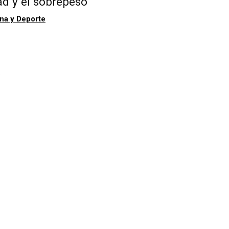
ad y el sobrepeso
na y Deporte
.