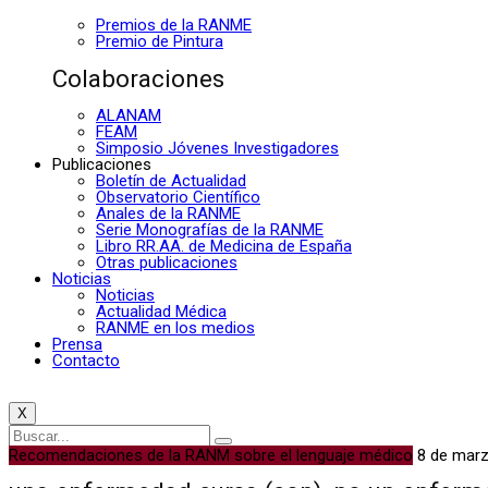
Premios de la RANME
Premio de Pintura
Colaboraciones
ALANAM
FEAM
Simposio Jóvenes Investigadores
Publicaciones
Boletín de Actualidad
Observatorio Científico
Anales de la RANME
Serie Monografías de la RANME
Libro RR.AA. de Medicina de España
Otras publicaciones
Noticias
Noticias
Actualidad Médica
RANME en los medios
Prensa
Contacto
X
Recomendaciones de la RANM sobre el lenguaje médico
8 de mar