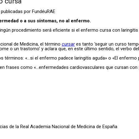
o cursa
 publicadas por FundéuRAE
nfermedad o a sus síntomas, no al enfermo.
ún procedimiento será eficiente si el enfermo cursa con laringitis 
cional de Medicina, el término
cursar
es tanto ‘seguir un curso temp
 o un trastorno’ y aclara que, en este último sentido, el verbo deb
tros términos: «…si el enfermo padece laringitis aguda» o «El enfermo
d en frases como «…enfermedades cardiovasculares que cursan con
oticias de la Real Academia Nacional de Medicina de España