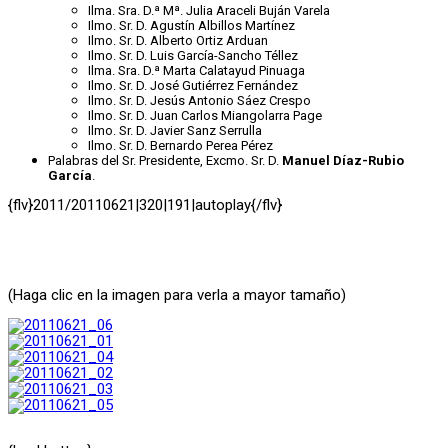
Ilma. Sra. D.ª Mª. Julia Araceli Buján Varela
Ilmo. Sr. D. Agustín Albillos Martínez
Ilmo. Sr. D. Alberto Ortiz Arduan
Ilmo. Sr. D. Luis García-Sancho Téllez
Ilma. Sra. D.ª Marta Calatayud Pinuaga
Ilmo. Sr. D. José Gutiérrez Fernández
Ilmo. Sr. D. Jesús Antonio Sáez Crespo
Ilmo. Sr. D. Juan Carlos Miangolarra Page
Ilmo. Sr. D. Javier Sanz Serrulla
Ilmo. Sr. D. Bernardo Perea Pérez
Palabras del Sr. Presidente, Excmo. Sr. D.
Manuel Díaz-Rubio
García
.
{flv}2011/20110621|320|191|autoplay{/flv}
(Haga clic en la imagen para verla a mayor tamaño)