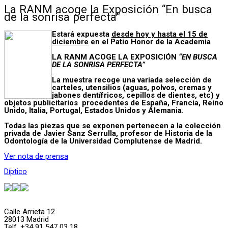
La RANM acoge la Exposición “En busca
de la sonrisa perfecta”
Estará expuesta
desde hoy y hasta el 15 de
diciembre
en el Patio Honor de la Academia
LA RANM ACOGE
LA
EXPOSICIÓN
“EN BUSCA
DE LA SONRISA PERFECTA”
La muestra recoge una variada selección de
carteles, utensilios (aguas, polvos, cremas y
jabones dentífricos, cepillos de dientes, etc) y
objetos publicitarios procedentes de España, Francia, Reino
Unido, Italia, Portugal, Estados Unidos y Alemania.
Todas las piezas que se exponen pertenecen a la colección
privada de Javier Sanz Serrulla, profesor de Historia de la
Odontología de la Universidad Complutense de Madrid.
Ver nota de prensa
Díptico
Calle Arrieta 12
28013 Madrid
Telf. +34 91 547 03 18