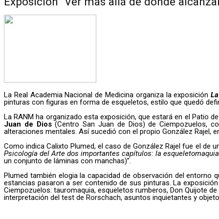
Exposición “Ver más allá de donde alcanza
La Real Academia Nacional de Medicina organiza la exposición
La
pinturas con figuras en forma de esqueletos, estilo que quedó de
La RANM ha organizado esta exposición, que estará en el Patio de 
Juan de Dios
(Centro San Juan de Dios) de Ciempozuelos, c
alteraciones mentales. Así sucedió con el propio González Rajel, e
Como indica Calixto Plumed, el caso de González Rajel fue el de u
Psicología del Arte dos importantes capítulos: la esqueletomaquia 
un conjunto de láminas con manchas)”.
Plumed también elogia la capacidad de observación del entorno que 
estancias pasaron a ser contenido de sus pinturas. La exposición
Ciempozuelos: tauromaquia, esqueletos rumberos, Don Quijote de l
interpretación del test de Rorschach, asuntos inquietantes y objetos