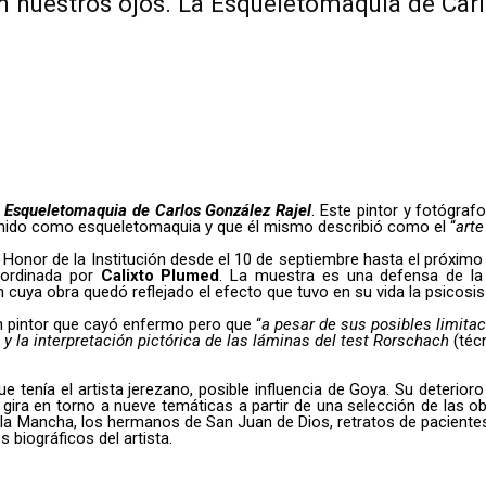
n nuestros ojos. La Esqueletomaquia de Carl
Esqueletomaquia
de Carlos González Rajel
. Este pintor y fotógra
finido como esqueletomaquia y que él mismo describió como el “
arte
Honor de la Institución desde el 10 de septiembre hasta el próximo
oordinada por
Calixto Plumed
. La muestra es una defensa de la 
n cuya obra quedó reflejado el efecto que tuvo en su vida la psicosis
n pintor que cayó enfermo pero que “
a pesar de sus posibles limitac
y la interpretación pictórica de las láminas del test Rorschach
(téc
tenía el artista jerezano, posible influencia de Goya. Su deterioro 
 gira en torno a nueve temáticas a partir de una selección de las o
a Mancha, los hermanos de San Juan de Dios, retratos de pacientes 
 biográficos del artista.