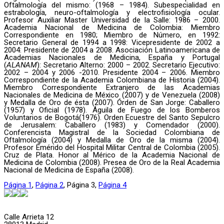
Oftalmología del mismo: (1968 – 1984). Subespecialidad en
estrabología, neuro-oftalmología y electrofisiología ocular.
Profesor Auxiliar Master Universidad de la Salle: 1986 – 2000.
Academia Nacional de Medicina de Colombia: Miembro
Correspondiente en 1980; Miembro de Número, en 1992:
Secretario General de 1994 a 1998: Vicepresidente de 2002 a
2004: Presidente de 2004 a 2008. Asociación Latinoamericana de
Academias Nacionales de Medicina, España y Portugal
(
ALANAM
): Secretario Alterno: 2000 – 2002. Secretario Ejecutivo:
2002 – 2004 y 2006 -2010. Presidente 2004 – 2006. Miembro
Correspondiente de la Academia Colombiana de Historia (2004).
Miembro Correspondiente Extranjero de las Academias
Nacionales de Medicina de México (2007) y de Venezuela (2008)
y Medalla de Oro de ésta (2007). Órden de San Jorge: Caballero
(1957) y Oficial (1978). Águila de Fuego de los Bomberos
Voluntarios de Bogotá(1976). Orden Ecuestre del Santo Sepulcro
de Jerusalem: Caballero (1983) y Comendador (2000).
Conferencista Magistral de la Sociedad Colombiana de
Oftalmología (2004) y Medalla de Oro de la misma (2004).
Profesor Emérido del Hospital Militar Central de Colombia (2005).
Cruz de Plata. Honor al Mérico de la Academia Nacional de
Medicina de Colombia (2008). Presea de Oro de la Real Academia
Nacional de Medicina de España (2008).
Página
1
,
Página
2
,
Página
3
,
Página
4
Calle Arrieta 12