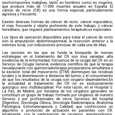
neoformaciones malignas, tanto en hombres como en mujeres,
que produce más de 11.000 muertes anuales en España. El
cáncer de recto (CR) es una forma especial, particularmente
agresiva y frecuente.
Existen diversas formas de cáncer de recto: cáncer esporádico,
el más frecuente y objeto preferente de este trabajo, y cáncer
hereditario, que requiere planteamientos terapéuticos especiales.
Los tipos de operación disponibles para tratar el cáncer de recto
son la amputación abdominoperineal, la resección anterior y la
exéresis local, con indicaciones precisas de cada una de ellas.
Las razones en las que se funda la búsqueda de nuevas
estrategias en el tratamiento del CR son muy variadas: alta
incidencia de la enfermedad, frecuencia de la cirugía del CR en un
Servicio de Cirugía General, evidencia científica de que la terapia
neoadyuvante con quimiorradioterapia preoperatoria simultánea y
la excisión total del mesorrecto (ETM) disminuyen las recidivas
locales y la diseminación a distancia del tumor, y el conocimiento
de que los resultados de la cirugía son cirujano-dependientes.En
la actualidad el tratamiento del CR no es exclusivamente
quirúrgico sino multidisciplinar. Por esta razón, en el Hospital U.
La Paz, de Madrid, por iniciativa de los cirujanos generales se
constituyó un grupo de trabajo formado por cirujanos de nuestro
Servicio y por profesionales de otros Servicios del hospital
(Digestivo, Oncología Clínica, Oncología Radioterápica, Anatomía
Patológica, Estomaterapeuta y Calidad) que confeccionó un
algoritmo o protocolo de actuación en pacientes con CR.
Igualmente, con la participación de cirujanos, anestesiólogos,