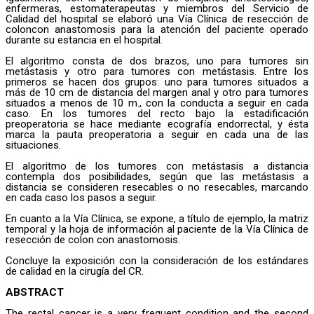
enfermeras, estomaterapeutas y miembros del Servicio de
Calidad del hospital se elaboró una Vía Clínica de resección de
coloncon anastomosis para la atención del paciente operado
durante su estancia en el hospital.
El algoritmo consta de dos brazos, uno para tumores sin
metástasis y otro para tumores con metástasis. Entre los
primeros se hacen dos grupos: uno para tumores situados a
más de 10 cm de distancia del margen anal y otro para tumores
situados a menos de 10 m., con la conducta a seguir en cada
caso. En los tumores del recto bajo la estadificación
preoperatoria se hace mediante ecografía endorrectal, y ésta
marca la pauta preoperatoria a seguir en cada una de las
situaciones.
El algoritmo de los tumores con metástasis a distancia
contempla dos posibilidades, según que las metástasis a
distancia se consideren resecables o no resecables, marcando
en cada caso los pasos a seguir.
En cuanto a la Vía Clínica, se expone, a título de ejemplo, la matriz
temporal y la hoja de información al paciente de la Vía Clínica de
resección de colon con anastomosis.
Concluye la exposición con la consideración de los estándares
de calidad en la cirugía del CR.
ABSTRACT
The rectal cancer is a very frequent condition and the second