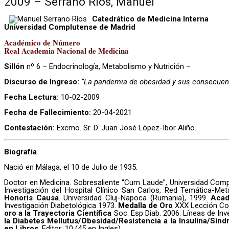
2009 – Serrano Ríos, Manuel
Catedrático de Medicina Interna
Universidad Complutense de Madrid
Académico de Número
Real Academia Nacional de Medicina
Sillón
nº 6 – Endocrinología, Metabolismo y Nutrición –
Discurso de Ingreso:
“La pandemia de obesidad y sus consecuencia
Fecha Lectura:
10-02-2009
Fecha de Fallecimiento:
20-04-2021
Contestación:
Excmo. Sr. D. Juan José López-Ibor Aliño.
Biografía
Nació en Málaga, el 10 de Julio de 1935.
Doctor en Medicina. Sobresaliente “Cum Laude”, Universidad Compl
Investigación del Hospital Clínico San Carlos, Red Temática-M
Honoris Causa
. Universidad Cluj-Napoca (Rumania), 1999.
Aca
Investigación Diabetológica 1973.
Medalla de Oro
XXX Lección Co
oro a la Trayectoria Científica
Soc. Esp Diab. 2006. Líneas de Inv
la Diabetes Mellutus/Obesidad/Resistencia a la Insulina/Sín
en Libros
. Editor: 10 (45 en Ingles).