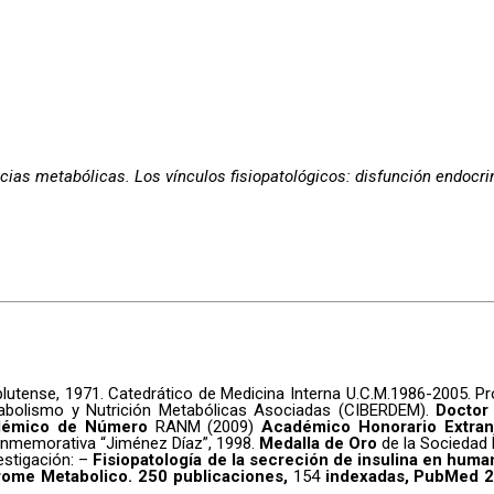
s metabólicas. Los vínculos fisiopatológicos: disfunción endocrina 
utense, 1971. Catedrático de Medicina Interna U.C.M.1986-2005. Pr
etabolismo y Nutrición Metabólicas Asociadas (CIBERDEM).
Doctor
démico de Número
RANM (2009)
Académico Honorario Extra
nmemorativa “Jiménez Díaz”, 1998.
Medalla de Oro
de la Sociedad 
estigación: –
Fisiopatología de la secreción de insulina en huma
drome Metabolico. 250 publicaciones,
154
indexadas, PubMed 2