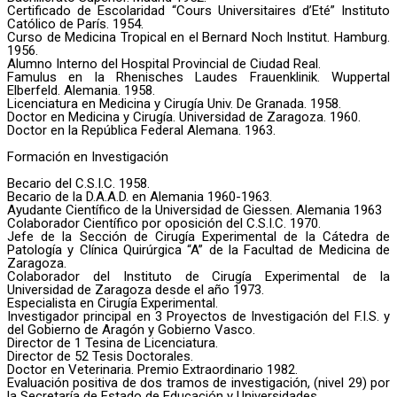
Certificado de Escolaridad “Cours Universitaires d’Eté” Instituto
Católico de París. 1954.
Curso de Medicina Tropical en el Bernard Noch Institut. Hamburg.
1956.
Alumno Interno del Hospital Provincial de Ciudad Real.
Famulus en la Rhenisches Laudes Frauenklinik. Wuppertal
Elberfeld. Alemania. 1958.
Licenciatura en Medicina y Cirugía Univ. De Granada. 1958.
Doctor en Medicina y Cirugía. Universidad de Zaragoza. 1960.
Doctor en la República Federal Alemana. 1963.
Formación en Investigación
Becario del C.S.I.C. 1958.
Becario de la D.A.A.D. en Alemania 1960-1963.
Ayudante Científico de la Universidad de Giessen. Alemania 1963
Colaborador Científico por oposición del C.S.I.C. 1970.
Jefe de la Sección de Cirugía Experimental de la Cátedra de
Patología y Clínica Quirúrgica “A” de la Facultad de Medicina de
Zaragoza.
Colaborador del Instituto de Cirugía Experimental de la
Universidad de Zaragoza desde el año 1973.
Especialista en Cirugía Experimental.
Investigador principal en 3 Proyectos de Investigación del F.I.S. y
del Gobierno de Aragón y Gobierno Vasco.
Director de 1 Tesina de Licenciatura.
Director de 52 Tesis Doctorales.
Doctor en Veterinaria. Premio Extraordinario 1982.
Evaluación positiva de dos tramos de investigación, (nivel 29) por
la Secretaría de Estado de Educación y Universidades.