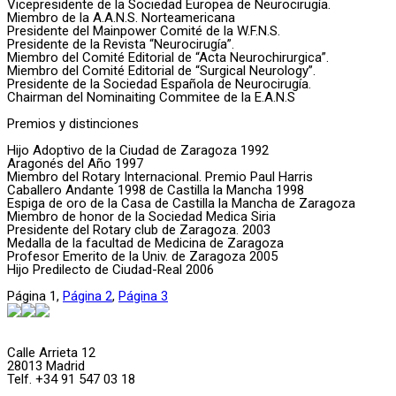
Vicepresidente de la Sociedad Europea de Neurocirugía.
Miembro de la A.A.N.S. Norteamericana
Presidente del Mainpower Comité de la W.F.N.S.
Presidente de la Revista “Neurocirugía”.
Miembro del Comité Editorial de “Acta Neurochirurgica”.
Miembro del Comité Editorial de “Surgical Neurology”.
Presidente de la Sociedad Española de Neurocirugía.
Chairman del Nominaiting Commitee de la E.A.N.S
Premios y distinciones
Hijo Adoptivo de la Ciudad de Zaragoza 1992
Aragonés del Año 1997
Miembro del Rotary Internacional. Premio Paul Harris
Caballero Andante 1998 de Castilla la Mancha 1998
Espiga de oro de la Casa de Castilla la Mancha de Zaragoza
Miembro de honor de la Sociedad Medica Siria
Presidente del Rotary club de Zaragoza. 2003
Medalla de la facultad de Medicina de Zaragoza
Profesor Emerito de la Univ. de Zaragoza 2005
Hijo Predilecto de Ciudad-Real 2006
Página
1
,
Página
2
,
Página
3
Calle Arrieta 12
28013 Madrid
Telf. +34 91 547 03 18