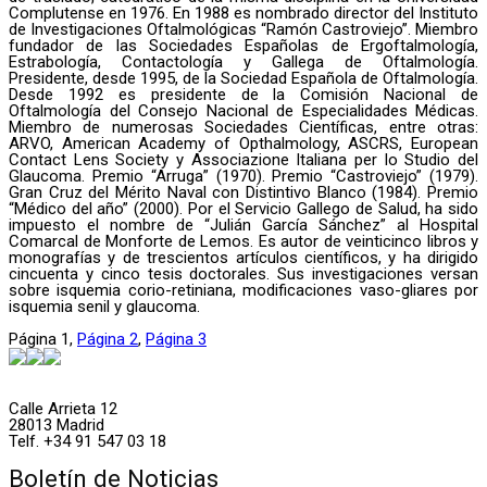
Complutense en 1976. En 1988 es nombrado director del Instituto
de Investigaciones Oftalmológicas “Ramón Castroviejo”. Miembro
fundador de las Sociedades Españolas de Ergoftalmología,
Estrabología, Contactología y Gallega de Oftalmología.
Presidente, desde 1995, de la Sociedad Española de Oftalmología.
Desde 1992 es presidente de la Comisión Nacional de
Oftalmología del Consejo Nacional de Especialidades Médicas.
Miembro de numerosas Sociedades Científicas, entre otras:
ARVO, American Academy of Opthalmology, ASCRS, European
Contact Lens Society y Associazione Italiana per lo Studio del
Glaucoma. Premio “Arruga” (1970). Premio “Castroviejo” (1979).
Gran Cruz del Mérito Naval con Distintivo Blanco (1984). Premio
“Médico del año” (2000). Por el Servicio Gallego de Salud, ha sido
impuesto el nombre de “Julián García Sánchez” al Hospital
Comarcal de Monforte de Lemos. Es autor de veinticinco libros y
monografías y de trescientos artículos científicos, y ha dirigido
cincuenta y cinco tesis doctorales. Sus investigaciones versan
sobre isquemia corio-retiniana, modificaciones vaso-gliares por
isquemia senil y glaucoma.
Página
1
,
Página
2
,
Página
3
Calle Arrieta 12
28013 Madrid
Telf. +34 91 547 03 18
Boletín de Noticias