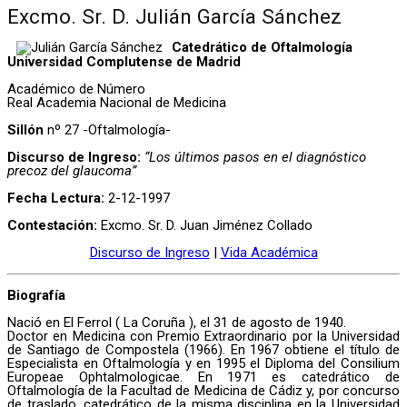
Excmo. Sr. D. Julián García Sánchez
Catedrático de Oftalmología
Universidad Complutense de Madrid
Académico de Número
Real Academia Nacional de Medicina
Sillón
nº 27 -Oftalmología-
Discurso de Ingreso:
“Los últimos pasos en el diagnóstico
precoz del glaucoma”
Fecha Lectura:
2-12-1997
Contestación:
Excmo. Sr. D. Juan Jiménez Collado
Discurso de Ingreso
|
Vida Académica
Biografía
Nació en El Ferrol ( La Coruña ), el 31 de agosto de 1940.
Doctor en Medicina con Premio Extraordinario por la Universidad
de Santiago de Compostela (1966). En 1967 obtiene el título de
Especialista en Oftalmología y en 1995 el Diploma del Consilium
Europeae Ophtalmologicae. En 1971 es catedrático de
Oftalmología de la Facultad de Medicina de Cádiz y, por concurso
de traslado, catedrático de la misma disciplina en la Universidad