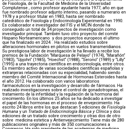
de Fisiología, de la Facultad de Medicina de la Universidad
Complutense , como profesor ayudante hasta 1977, año en que
fue nombrado profesor adjunto interino, pasando a numerario en
1978 y a profesor titular en 1983, hasta ser nombrado
catedrático de Fisiología y Endocrinología Experimental en 1990.
Es colaborador e investigador del FIS y el MCIN donde ha
conseguido un total de 34 proyectos de investigación como
investigador principal. También tuvo otro proyecto del comité
Hispano Norteamericano y dos proyectos europeos el ultimo
que ha finalizado en 2024. . Ha realizado estudios sobre
alteraciones hormonales en pilotos en vuelos transmeridianos.
Su prestigiosa labor de investigación le ha llevado a recibir los
premios de la Fundación “Marquesa de Pelayo” (1974), “Marañón”
(1983), “Upjohn” (1985), “Hoechst” (1988), “Serono” (1989) y “Lilly”
(1995) a una trayectoria científica en endocrinología, entre otros.
Es miembro activo de varias sociedades científicas españolas y
extranjeras relacionadas con su especialidad, habiendo siendo
miembro del Comité Internacional de Hormonas Esteroides hasta
el año 2012. Ha colaborado con varios laboratorios
farmacéuticos en la investigación y desarrollo de fármacos. Ha
realizado investigaciones sobre el control de gonadotropinas, el
tratamiento de la infertilidad y la regulación de la hormona del
crecimiento. En los últimos 25 años se ha dedicado a investigar
el papel de las hormonas en el proceso de envejecimiento. Ha
escrito 24 libros entre los que destacan 5 ediciones de
Fisiología
Humana
y un
Tratado de Endocrinología Básica y Clínica
y dos
ediciones de un tratado sobre crecimiento y otras dos de otro
sobre medicina estetica y Antienvejecimiento Tiene más de 280
publicaciones originales y más de 350 comunicaciones a
Congresos. Ha sido presidente de las academias de medicina