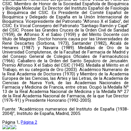
CSIC. Miembro de Honor de la Sociedad Española de Bioquímica
y Biología Molecular. Ex Director del Instituto Español de Fisiología
y Bioquímica del CSIC. Ex Presidente del Comité Español de
Bioquímica y Delegado de España en la Unión Internacional de
Bioquímica. Vicepresidente del Patronato “Alfonso X el Sabio”, del
CSIC. Ex Vocal Consejero del Patronato “Santiago Ramón y Cajal”
del CSIC. Posee las Grandes Cruces de la Orden Civil de Sanidad
(1959), de Alfonso X el Sabio (1959) y del Mérito Docente con
título de Magister. Doctor honoris causa por las Universidades de
René Descartes (Sorbona, 1973), Santander (1982), Alcalá de
Henares (1987) y Navarra (1989). Medallas de Oro de la
Universidad Complutense, de la Facultad de Farmacia de Madrid y
del Consejo General de Colegios Oficiales de Farmacéuticos
(1966). Caballero de la Orden del Santo Sepulcro de Jerusalén.
Premio Alfonso X el Sabio del CSIC (1945). Medalla al Mérito en el
Trabajo, en su categoría de Oro (2003). Académico Numerario de
la Real Academia de Doctores (1970) y Miembro de la Academia
Europea de las Ciencias, las Artes y las Letras, de la Academia de
Ciencias de Nueva York, de las Academias Nacionales de
Farmacia y Medicina de Francia, entre otras. Ocupó la Medalla Nº
13 de la Real Academia Nacional de Medicina y la Medalla Nº 27
de la Real Academia Nacional de Farmacia, de la que fue Director
(1976-91) y Presidente Honorario (1992-2005).
Fuente: “Académicos numerarios del Instituto de España (1938-
2004)”, Instituto de España, Madrid, 2005.
Página
1
,
Página
2