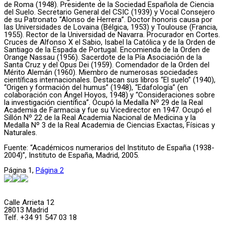
de Roma (1948). Presidente de la Sociedad Española de Ciencia
del Suelo. Secretario General del CSIC (1939) y Vocal Consejero
de su Patronato “Alonso de Herrera”. Doctor honoris causa por
las Universidades de Lovaina (Bélgica, 1953) y Toulouse (Francia,
1955). Rector de la Universidad de Navarra. Procurador en Cortes.
Cruces de Alfonso X el Sabio, Isabel la Católica y de la Orden de
Santiago de la Espada de Portugal. Encomienda de la Orden de
Orange Nassau (1956). Sacerdote de la Pía Asociación de la
Santa Cruz y del Opus Dei (1959). Comendador de la Orden del
Mérito Alemán (1960). Miembro de numerosas sociedades
científicas internacionales. Destacan sus libros “El suelo” (1940),
“Origen y formación del humus” (1948), “Edafología” (en
colaboración con Ángel Hoyos, 1948) y “Consideraciones sobre
la investigación científica”. Ocupó la Medalla Nº 29 de la Real
Academia de Farmacia y fue su Vicedirector en 1947. Ocupó el
Sillón Nº 22 de la Real Academia Nacional de Medicina y la
Medalla Nº 3 de la Real Academia de Ciencias Exactas, Físicas y
Naturales.
Fuente: “Académicos numerarios del Instituto de España (1938-
2004)”, Instituto de España, Madrid, 2005.
Página
1
,
Página
2
Calle Arrieta 12
28013 Madrid
Telf. +34 91 547 03 18