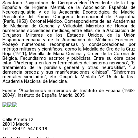
Sanatorio Psiquiátrico de Ciempozuelos. Presidente de la Liga
Española de Higiene Mental, de la Asociación Española de
Neuropsiquiatría y de la Academia Deontológica de Madrid.
Presidente del Primer Congreso Internacional de Psiquiatría
(París, 1950). Coronel Médico. Correspondiente de las Academias
de Medicina de Canaria y Valladolid. Miembro de Honor de
numerosas sociedades médicas, entre ellas, de la Asociación de
Cirujanos Militares de los Estados Unidos, de la Unión
Hispanoamericana y de la Asociación de Médicos Forenses.
Poseyó numerosas recompensas y condecoraciones por
méritos militares y científicos, como la Medalla de Oro de la Cruz
Roja (1911); Medalla de María Cristina y Orden de la Corona de
Bélgica. Fecundísimo escritor y publicista. Entre su obra cabe
citar: “Pireterapia en las enfermedades del sistema nervioso”, “El
tratamiento de la parálisis general y otras neurosífilis”, “La
demencia precoz y sus manifestaciones clínicas”, “Síndromes
mentales simulados”, etc. Ocupó la Medalla Nº 16 de la Real
Academia Nacional de Medicina.
Fuente: “Académicos numerarios del Instituto de España (1938-
2004)”, Instituto de España, Madrid, 2005.
Calle Arrieta 12
28013 Madrid
Telf. +34 91 547 03 18