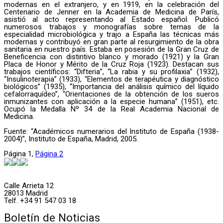
modernas en el extranjero, y en 1919, en la celebración del
Centenario de Jenner en la Academia de Medicina de París,
asistió al acto representando al Estado español. Publicó
numerosos trabajos y monografías sobre temas de la
especialidad microbiológica y trajo a España las técnicas más
modernas y contribuyó en gran parte al resurgimiento de la obra
sanitaria en nuestro país. Estaba en posesión de la Gran Cruz de
Beneficencia con distintivo blanco y morado (1921) y la Gran
Placa de Honor y Mérito de la Cruz Roja (1923). Destacan sus
trabajos científicos: “Difteria”, “La rabia y su profilaxia” (1932),
“Insulinoterapia” (1933), “Elementos de terapéutica y diagnóstico
biológicos” (1935), “Importancia del análisis químico del líquido
cefalorraquídeo”, “Orientaciones de la obtención de los sueros
inmunizantes con aplicación a la especie humana” (1951), etc.
Ocupó la Medalla Nº 34 de la Real Academia Nacional de
Medicina.
Fuente: “Académicos numerarios del Instituto de España (1938-
2004)”, Instituto de España, Madrid, 2005.
Página
1
,
Página
2
Calle Arrieta 12
28013 Madrid
Telf. +34 91 547 03 18
Boletín de Noticias