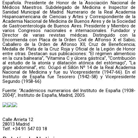
Española. Presidente de Honor de la Asociación Nacional de
Médicos Maestros. Subdelegado de Medicina e Inspector de
Sanidad Municipal de Madrid. Numerario de la Real Academia
Hispanoamericana de Ciencias y Artes y Correspondiente de la
Academia Nacional de Medicina de Buenos Aires y de la Sociedad
de Gastroenterología de Buenos Aires. Presidente y Miembro de
varios Congresos nacionales e internacionales. Fundador y
Director de varias revistas médicas. Distinguido con la
Encomienda con Placa de la Orden Civil de Alfonso X el Sabio;
Caballero de la Orden de Alfonso XII; Cruz de Beneficencia;
Medalla de Plata de la Cruz Roja y Oficial de la Legión de Honor
entre otras. Destacan sus publicaciones: “El régimen alimenticio
en la cura balnearia”, “Vitamina C y úlcera gástrica”, “Contribución
al estudio de la atonía y dilatación atónica del estómago”, “La
gripe abdominal”, etc. Ocupó el Sillón Nº 14 de la Real Academia
Nacional de Medicina y fue su Vicepresidente (1947-66). En el
Instituto de España fue Tesorero (1942-58) y Vicepresidente
Segundo (1958-66)
Fuente: “Académicos numerarios del Instituto de España (1938-
2004)”, Instituto de España, Madrid, 2005.
Calle Arrieta 12
28013 Madrid
Telf. +34 91 547 03 18