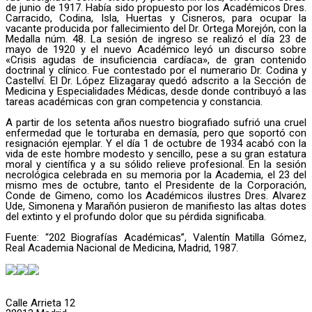
de junio de 1917. Había sido propuesto por los Académicos Dres.
Carracido, Codina, Isla, Huertas y Cisneros, para ocupar la
vacante producida por fallecimiento del Dr. Ortega Morejón, con la
Medalla núm. 48. La sesión de ingreso se realizó el día 23 de
mayo de 1920 y el nuevo Académico leyó un discurso sobre
«Crisis agudas de insuficiencia cardíaca», de gran contenido
doctrinal y clínico. Fue contestado por el numerario Dr. Codina y
Castellví. El Dr. López Elizagaray quedó adscrito a la Sección de
Medicina y Especialidades Médicas, desde donde contribuyó a las
tareas académicas con gran competencia y constancia.
A partir de los setenta años nuestro biografiado sufrió una cruel
enfermedad que le torturaba en demasía, pero que soportó con
resignación ejemplar. Y el día 1 de octubre de 1934 acabó con la
vida de este hombre modesto y sencillo, pese a su gran estatura
moral y científica y a su sólido relieve profesional. En la sesión
necrológica celebrada en su memoria por la Academia, el 23 del
mismo mes de octubre, tanto el Presidente de la Corporación,
Conde de Gimeno, como los Académicos ilustres Dres. Alvarez
Ude, Simonena y Marañón pusieron de manifiesto las altas dotes
del extinto y el profundo dolor que su pérdida significaba.
Fuente: “202 Biografías Académicas”, Valentín Matilla Gómez,
Real Academia Nacional de Medicina, Madrid, 1987.
Calle Arrieta 12