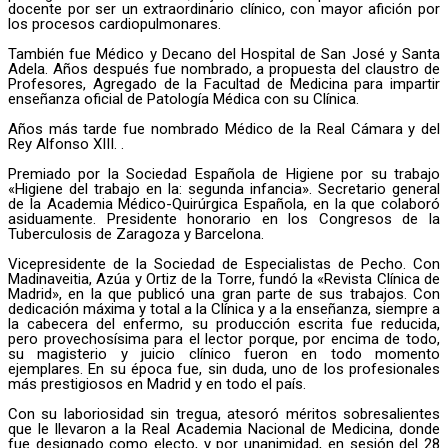
docente por ser un extraordinario clínico, con mayor afición por
los procesos cardiopulmonares.
También fue Médico y Decano del Hospital de San José y Santa
Adela. Años después fue nombrado, a propuesta del claustro de
Profesores, Agregado de la Facultad de Medicina para impartir
enseñanza oficial de Patología Médica con su Clínica.
Años más tarde fue nombrado Médico de la Real Cámara y del
Rey Alfonso XIII. .
Premiado por la Sociedad Española de Higiene por su trabajo
«Higiene del trabajo en la: segunda infancia». Secretario general
de la Academia Médico-Quirúrgica Española, en la que colaboró
asiduamente. Presidente honorario en los Congresos de la
Tuberculosis de Zaragoza y Barcelona.
Vicepresidente de la Sociedad de Especialistas de Pecho. Con
Madinaveitia, Azúa y Ortiz de la Torre, fundó la «Revista Clínica de
Madrid», en la que publicó una gran parte de sus trabajos. Con
dedicación máxima y total a la Clínica y a la enseñanza, siempre a
la cabecera del enfermo, su producción escrita fue reducida,
pero provechosísima para el lector porque, por encima de todo,
su magisterio y juicio clínico fueron en todo momento
ejemplares. En su época fue, sin duda, uno de los profesionales
más prestigiosos en Madrid y en todo el país.
Con su laboriosidad sin tregua, atesoró méritos sobresalientes
que le llevaron a la Real Academia Nacional de Medicina, donde
fue designado como electo, y por unanimidad, en sesión del 28