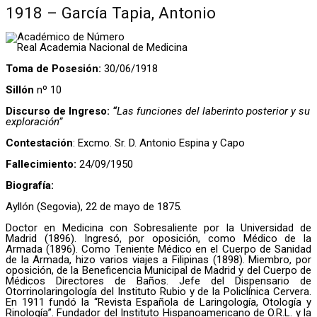
1918 – García Tapia, Antonio
Académico de Número
Real Academia Nacional de Medicina
Toma de Posesión:
30/06/1918
Sillón
nº 10
Discurso de Ingreso:
“
Las funciones del laberinto posterior y su
exploración”
Contestación
: Excmo. Sr. D. Antonio Espina y Capo
Fallecimiento:
24/09/1950
Biografía:
Ayllón (Segovia), 22 de mayo de 1875.
Doctor en Medicina con Sobresaliente por la Universidad de
Madrid (1896). Ingresó, por oposición, como Médico de la
Armada (1896). Como Teniente Médico en el Cuerpo de Sanidad
de la Armada, hizo varios viajes a Filipinas (1898). Miembro, por
oposición, de la Beneficencia Municipal de Madrid y del Cuerpo de
Médicos Directores de Baños. Jefe del Dispensario de
Otorrinolaringología del Instituto Rubio y de la Policlínica Cervera.
En 1911 fundó la “Revista Española de Laringología, Otología y
Rinología”. Fundador del Instituto Hispanoamericano de O.R.L. y la