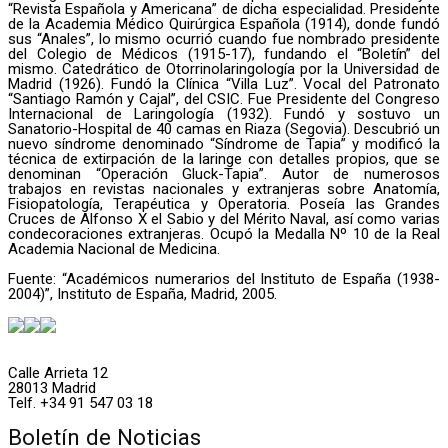
“Revista Española y Americana” de dicha especialidad. Presidente
de la Academia Médico Quirúrgica Española (1914), donde fundó
sus “Anales”, lo mismo ocurrió cuando fue nombrado presidente
del Colegio de Médicos (1915-17), fundando el “Boletín” del
mismo. Catedrático de Otorrinolaringología por la Universidad de
Madrid (1926). Fundó la Clínica “Villa Luz”. Vocal del Patronato
“Santiago Ramón y Cajal”, del CSIC. Fue Presidente del Congreso
Internacional de Laringología (1932). Fundó y sostuvo un
Sanatorio-Hospital de 40 camas en Riaza (Segovia). Descubrió un
nuevo síndrome denominado “Síndrome de Tapia” y modificó la
técnica de extirpación de la laringe con detalles propios, que se
denominan “Operación Gluck-Tapia”. Autor de numerosos
trabajos en revistas nacionales y extranjeras sobre Anatomía,
Fisiopatología, Terapéutica y Operatoria. Poseía las Grandes
Cruces de Alfonso X el Sabio y del Mérito Naval, así como varias
condecoraciones extranjeras. Ocupó la Medalla Nº 10 de la Real
Academia Nacional de Medicina.
Fuente: “Académicos numerarios del Instituto de España (1938-
2004)”, Instituto de España, Madrid, 2005.
Calle Arrieta 12
28013 Madrid
Telf. +34 91 547 03 18
Boletín de Noticias