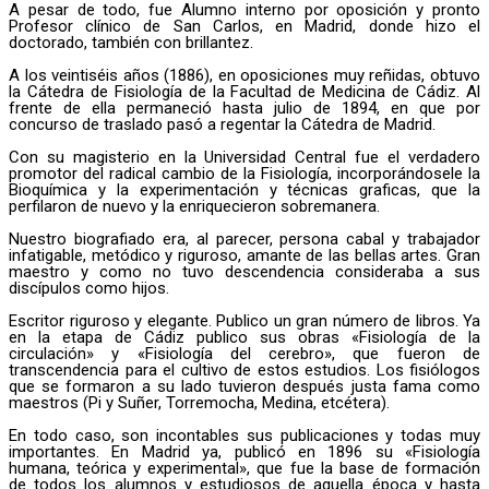
A pesar de todo, fue Alumno interno por oposición y pronto
Profesor clínico de San Carlos, en Madrid, donde hizo el
doctorado, también con brillantez.
A los veintiséis años (1886), en oposiciones muy reñidas, obtuvo
la Cátedra de Fisiología de la Facultad de Medicina de Cádiz. Al
frente de ella permaneció hasta julio de 1894, en que por
concurso de traslado pasó a regentar la Cátedra de Madrid.
Con su magisterio en la Universidad Central fue el verdadero
promotor del radical cambio de la Fisiología, incorporándosele la
Bioquímica y la experimentación y técnicas graficas, que la
perfilaron de nuevo y la enriquecieron sobremanera.
Nuestro biografiado era, al parecer, persona cabal y trabajador
infatigable, metódico y riguroso, amante de las bellas artes. Gran
maestro y como no tuvo descendencia consideraba a sus
discípulos como hijos.
Escritor riguroso y elegante. Publico un gran número de libros. Ya
en la etapa de Cádiz publico sus obras «Fisiología de la
circulación» y «Fisiología del cerebro», que fueron de
transcendencia para el cultivo de estos estudios. Los fisiólogos
que se formaron a su lado tuvieron después justa fama como
maestros (Pi y Suñer, Torremocha, Medina, etcétera).
En todo caso, son incontables sus publicaciones y todas muy
importantes. En Madrid ya, publicó en 1896 su «Fisiología
humana, teórica y experimental», que fue la base de formación
de todos los alumnos y estudiosos de aquella época y hasta