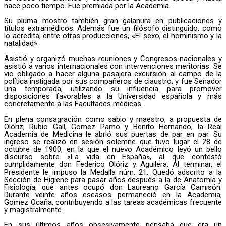
hace poco tiempo. Fue premiada por la Academia.
Su pluma mostró también gran galanura en publicaciones y
títulos extramédicos. Además fue un filósofo distinguido, como
lo acredita, entre otras producciones, «El sexo, el hominismo y la
natalidad».
Asistió y organizó muchas reuniones y Congresos nacionales y
asistió a varios internacionales con intervenciones meritorias. Se
vio obligado a hacer alguna pasajera excursión al campo de la
política instigada por sus compañeros de claustro, y fue Senador
una temporada, utilizando su influencia para promover
disposiciones favorables a la Universidad española y más
concretamente a las Facultades médicas.
En plena consagración como sabio y maestro, a propuesta de
Olóriz, Rubio Galí, Gomez Pamo y Benito Hernando, la Real
Academia de Medicina le abrió sus puertas de par en par. Su
ingreso se realizó en sesión solemne que tuvo lugar el 28 de
octubre de 1900, en la que el nuevo Académico leyó un bello
discurso sobre «La vida en España», al que contestó
cumplidamente don Federico Olóriz y Aguilera. Al terminar, el
Presidente le impuso la Medalla núm. 21. Quedó adscrito a la
Sección de Higiene para pasar años después a la de Anatomía y
Fisiología, que antes ocupó don Laureano García Camisón.
Durante veinte años escasos permaneció en la Academia,
Gomez Ocaña, contribuyendo a las tareas académicas frecuente
y magistralmente.
En sus últimos años obsesivamente pensaba que era un