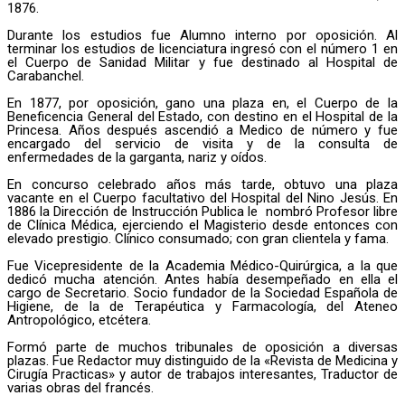
1876.
Durante los estudios fue Alumno interno por oposición. Al
terminar los estudios de licenciatura ingresó con el número 1 en
el Cuerpo de Sanidad Militar y fue destinado al Hospital de
Carabanchel.
En 1877, por oposición, gano una plaza en, el Cuerpo de la
Beneficencia General del Estado, con destino en el Hospital de la
Princesa. Años después ascendió a Medico de número y fue
encargado del servicio de visita y de la consulta de
enfermedades de la garganta, nariz y oídos.
En concurso celebrado años más tarde, obtuvo una plaza
vacante en el Cuerpo facultativo del Hospital del Nino Jesús. En
1886 la Dirección de Instrucción Publica le nombró Profesor libre
de Clínica Médica, ejerciendo el Magisterio desde entonces con
elevado prestigio. Clínico consumado; con gran clientela y fama.
Fue Vicepresidente de la Academia Médico-Quirúrgica, a la que
dedicó mucha atención. Antes había desempeñado en ella el
cargo de Secretario. Socio fundador de la Sociedad Española de
Higiene, de la de Terapéutica y Farmacología, del Ateneo
Antropológico, etcétera.
Formó parte de muchos tribunales de oposición a diversas
plazas. Fue Redactor muy distinguido de la «Revista de Medicina y
Cirugía Practicas» y autor de trabajos interesantes, Traductor de
varias obras del francés.