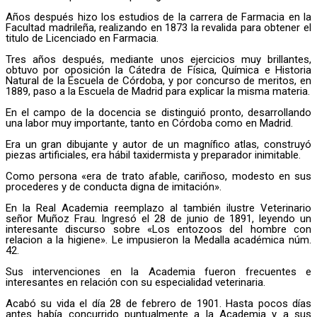
Años después hizo los estudios de la carrera de Farmacia en la
Facultad madrileña, realizando en 1873 la revalida para obtener el
titulo de Licenciado en Farmacia.
Tres años después, mediante unos ejercicios muy brillantes,
obtuvo por oposición la Cátedra de Física, Química e Historia
Natural de la Escuela de Córdoba, y por concurso de meritos, en
1889, paso a la Escuela de Madrid para explicar la misma materia.
En el campo de la docencia se distinguió pronto, desarrollando
una labor muy importante, tanto en Córdoba como en Madrid.
Era un gran dibujante y autor de un magnífico atlas, construyó
piezas artificiales, era hábil taxidermista y preparador inimitable.
Como persona «era de trato afable, cariñoso, modesto en sus
procederes y de conducta digna de imitación».
En la Real Academia reemplazo al también ilustre Veterinario
señor Muñoz Frau. Ingresó el 28 de junio de 1891, leyendo un
interesante discurso sobre «Los entozoos del hombre con
relacion a la higiene». Le impusieron la Medalla académica núm.
42.
Sus intervenciones en la Academia fueron frecuentes e
interesantes en relación con su especialidad veterinaria.
Acabó su vida el día 28 de febrero de 1901. Hasta pocos días
antes había concurrido puntualmente a la Academia y a sus