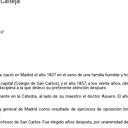
Calleja
ro”
a; nació en Madrid el año 1837 en el seno de una familia humilde y h
 capital (Colegio de San Carlos), y el año 1857, a los veinte años, ob
sciplina a la que dedico su preferente atención después.
ente en la Cátedra, al lado de su maestro el doctor Asuero. El añ
general de Madrid como resultado de ejercicios de oposición bril
.
 Profesor de San Carlos. Fue elegido años después, por unanimidad 