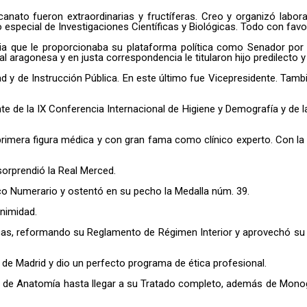
canato fueron extraordinarias y fructíferas. Creo y organizó labo
especial de Investigaciones Científicas y Biológicas. Todo con favor
ia que le proporcionaba su plataforma política como Senador por l
l aragonesa y en justa correspondencia le titularon hijo predilecto y
y de Instrucción Pública. En este último fue Vicepresidente. Tamb
 de la IX Conferencia Internacional de Higiene y Demografía y de 
rimera figura médica y con gran fama como clínico experto. Con la 
 sorprendió la Real Merced.
o Numerario y ostentó en su pecho la Medalla núm. 39.
nimidad.
cas, reformando su Reglamento de Régimen Interior y aprovechó su gr
de Madrid y dio un perfecto programa de ética profesional.
ros de Anatomía hasta llegar a su Tratado completo, además de Mono