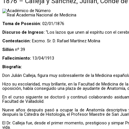
1876 – Calleja y Sánchez, Julián, Conde de 
Académico de Número
Real Academia Nacional de Medicina
Toma de Posesión:
02/01/1876
Discurso de Ingreso:
“Los lazos que unen al espíritu con el cereb
Contestación:
Excmo. Sr. D. Rafael Martínez Molina
Sillón
nº 39
Fallecimiento:
13/04/1913
Biografía:
Don Julián Calleja, figura muy sobresaliente de la Medicina español
Hizo su escolaridad, muy brillante, en la Facultad de Medicina de la
oposición, había conseguido una plaza de ayudante de Anatomía, di
En el curso siguiente se doctoró y continuó colaborando asiduam
Facultad de Valladolid.
Nueve años después pasó a ocupar la de Anatomía descriptiva y 
después la Cátedra de Histología, el Profesor Maestre de San Juan
El Dr. Calleja fue, desde el primer momento, prestigioso y simpar
vida.