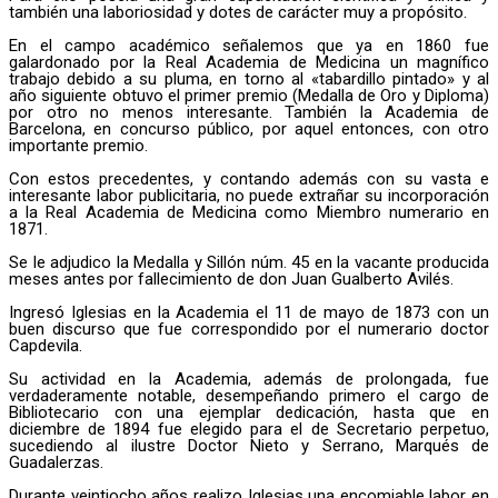
también una laboriosidad y dotes de carácter muy a propósito.
En el campo académico señalemos que ya en 1860 fue
galardonado por la Real Academia de Medicina un magnífico
trabajo debido a su pluma, en torno al «tabardillo pintado» y al
año siguiente obtuvo el primer premio (Medalla de Oro y Diploma)
por otro no menos interesante. También la Academia de
Barcelona, en concurso público, por aquel entonces, con otro
importante premio.
Con estos precedentes, y contando además con su vasta e
interesante labor publicitaria, no puede extrañar su incorporación
a la Real Academia de Medicina como Miembro numerario en
1871.
Se le adjudico la Medalla y Sillón núm. 45 en la vacante producida
meses antes por fallecimiento de don Juan Gualberto Avilés.
Ingresó Iglesias en la Academia el 11 de mayo de 1873 con un
buen discurso que fue correspondido por el numerario doctor
Capdevila.
Su actividad en la Academia, además de prolongada, fue
verdaderamente notable, desempeñando primero el cargo de
Bibliotecario con una ejemplar dedicación, hasta que en
diciembre de 1894 fue elegido para el de Secretario perpetuo,
sucediendo al ilustre Doctor Nieto y Serrano, Marqués de
Guadalerzas.
Durante veintiocho años realizo Iglesias una encomiable labor en