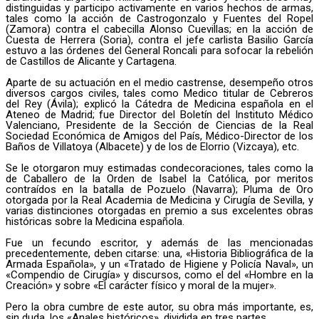
distinguidas y participo activamente en varios hechos de armas,
tales como la acción de Castrogonzalo y Fuentes del Ropel
(Zamora) contra el cabecilla Alonso Cuevillas; en la acción de
Cuesta de Herrera (Soria), contra el jefe carlista Basilio García
estuvo a las órdenes del General Roncali para sofocar la rebelión
de Castillos de Alicante y Cartagena.
Aparte de su actuación en el medio castrense, desempeño otros
diversos cargos civiles, tales como Medico titular de Cebreros
del Rey (Ávila); explicó la Cátedra de Medicina española en el
Ateneo de Madrid; fue Director del Boletín del Instituto Médico
Valenciano, Presidente de la Sección de Ciencias de la Real
Sociedad Económica de Amigos del País, Médico-Director de los
Baños de Villatoya (Albacete) y de los de Elorrio (Vizcaya), etc.
Se le otorgaron muy estimadas condecoraciones, tales como la
de Caballero de la Orden de Isabel la Católica, por meritos
contraídos en la batalla de Pozuelo (Navarra); Pluma de Oro
otorgada por la Real Academia de Medicina y Cirugía de Sevilla, y
varias distinciones otorgadas en premio a sus excelentes obras
históricas sobre la Medicina española.
Fue un fecundo escritor, y además de las mencionadas
precedentemente, deben citarse: una, «Historia Bibliográfica de la
Armada Española», y un «Tratado de Higiene y Policía Naval», un
«Compendio de Cirugía» y discursos, como el del «Hombre en la
Creación» y sobre «El carácter físico y moral de la mujer».
Pero la obra cumbre de este autor, su obra más importante, es,
sin duda, los «Anales históricos», dividida en tres partes.