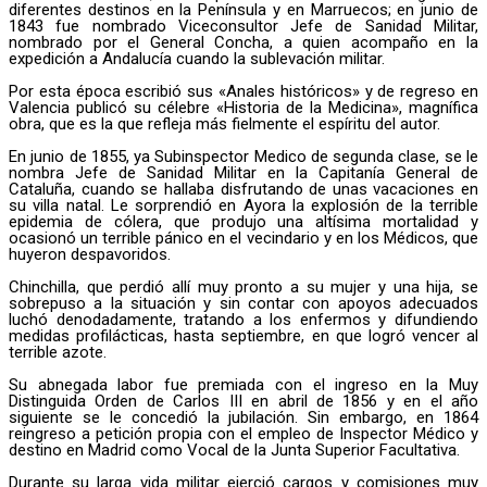
diferentes destinos en la Península y en Marruecos; en junio de
1843 fue nombrado Viceconsultor Jefe de Sanidad Militar,
nombrado por el General Concha, a quien acompaño en la
expedición a Andalucía cuando la sublevación militar.
Por esta época escribió sus «Anales históricos» y de regreso en
Valencia publicó su célebre «Historia de la Medicina», magnífica
obra, que es la que refleja más fielmente el espíritu del autor.
En junio de 1855, ya Subinspector Medico de segunda clase, se le
nombra Jefe de Sanidad Militar en la Capitanía General de
Cataluña, cuando se hallaba disfrutando de unas vacaciones en
su villa natal. Le sorprendió en Ayora la explosión de la terrible
epidemia de cólera, que produjo una altísima mortalidad y
ocasionó un terrible pánico en el vecindario y en los Médicos, que
huyeron despavoridos.
Chinchilla, que perdió allí muy pronto a su mujer y una hija, se
sobrepuso a la situación y sin contar con apoyos adecuados
luchó denodadamente, tratando a los enfermos y difundiendo
medidas profilácticas, hasta septiembre, en que logró vencer al
terrible azote.
Su abnegada labor fue premiada con el ingreso en la Muy
Distinguida Orden de Carlos III en abril de 1856 y en el año
siguiente se le concedió la jubilación. Sin embargo, en 1864
reingreso a petición propia con el empleo de Inspector Médico y
destino en Madrid como Vocal de la Junta Superior Facultativa.
Durante su larga vida militar ejerció cargos y comisiones muy