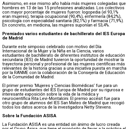
Asimismo, en ese mismo año había más mujeres colegiadas que
hombres en 13 de las 15 profesiones analizadas. Los colectivos
con mayor porcentaje de mujeres fueron: logopedia (el 93,1%
eran mujeres), terapia ocupacional (90,4%), enfermería (84,2%),
psicología con especialidad sanitaria (82,1%) y farmacia (71,9%).
En concreto, en medicina, las mujeres suponían el 53,4%.
Premiados varios estudiantes de bachillerato del IES Europa
de Madrid
Durante este simposio celebrado con motivo del Día
Internacional de la Mujer y la Niña en la Ciencia, varios
estudiantes de bachillerato de diferentes institutos de educación
secundaria (IES) de Madrid tuvieron la oportunidad de mostrar la
trayectoria personal y profesional de las mujeres científicas más
relevantes de la historia gracias a una iniciativa puesta en marcha
por la RANME con la colaboración de la Consejería de Educación
de la Comunidad de Madrid.
El primer premio ‘Mujeres y Ciencias Biomédicas’ fue para un
grupo de estudiantes del IES Europa de Madrid por su rigurosa e
interesante exposición sobre la vida de la médica y
neurocientífica Rita Levi-Montalcini. El premio accésit fue para
otro grupo de alumnos del IES San Mateo de Madrid que recogió
todos los datos acerca de la investigadora Netty Stevens.
Sobre la Fundación ASISA
La Fundación ASISA es una entidad sin ánimo de lucro creada
por el Grupo Asisa, que tiene el propósito de llevar a la práctica el