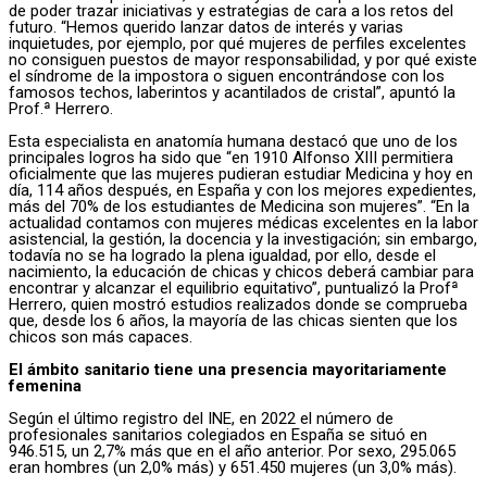
de poder trazar iniciativas y estrategias de cara a los retos del
futuro. “Hemos querido lanzar datos de interés y varias
inquietudes, por ejemplo, por qué mujeres de perfiles excelentes
no consiguen puestos de mayor responsabilidad, y por qué existe
el síndrome de la impostora o siguen encontrándose con los
famosos techos, laberintos y acantilados de cristal”, apuntó la
Prof.ª Herrero.
Esta especialista en anatomía humana destacó que uno de los
principales logros ha sido que “en 1910 Alfonso XIII permitiera
oficialmente que las mujeres pudieran estudiar Medicina y hoy en
día, 114 años después, en España y con los mejores expedientes,
más del 70% de los estudiantes de Medicina son mujeres”. “En la
actualidad contamos con mujeres médicas excelentes en la labor
asistencial, la gestión, la docencia y la investigación; sin embargo,
todavía no se ha logrado la plena igualdad, por ello, desde el
nacimiento, la educación de chicas y chicos deberá cambiar para
encontrar y alcanzar el equilibrio equitativo”, puntualizó la Profª
Herrero, quien mostró estudios realizados donde se comprueba
que, desde los 6 años, la mayoría de las chicas sienten que los
chicos son más capaces.
El ámbito sanitario tiene una presencia mayoritariamente
femenina
Según el último registro del INE, en 2022 el número de
profesionales sanitarios colegiados en España se situó en
946.515, un 2,7% más que en el año anterior. Por sexo, 295.065
eran hombres (un 2,0% más) y 651.450 mujeres (un 3,0% más).