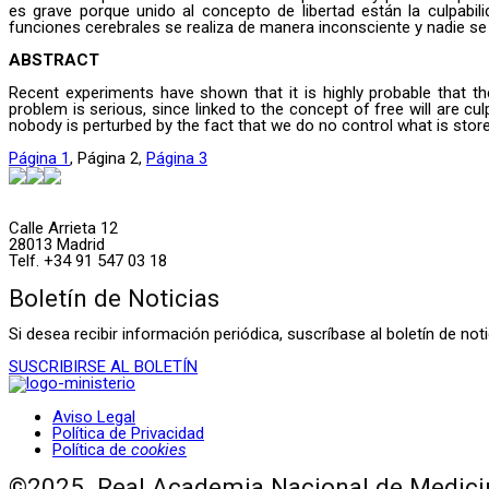
es grave porque unido al concepto de libertad están la culpabil
funciones cerebrales se realiza de manera inconsciente y nadie 
ABSTRACT
Recent experiments have shown that it is highly probable that the
problem is serious, since linked to the concept of free will are cu
nobody is perturbed by the fact that we do no control what is stor
Página
1
,
Página
2
,
Página
3
Calle Arrieta 12
28013 Madrid
Telf. +34 91 547 03 18
Boletín de Noticias
Si desea recibir información periódica, suscríbase al boletín de n
SUSCRIBIRSE AL BOLETÍN
Aviso Legal
Política de Privacidad
Política de
cookies
©2025. Real Academia Nacional de Medicin