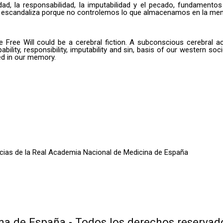
idad, la responsabilidad, la imputabilidad y el pecado, fundamento
se escandaliza porque no controlemos lo que almacenamos en la me
 Free Will could be a cerebral fiction. A subconscious cerebral ac
lpability, responsibility, imputability and sin, basis of our western 
ed in our memory.
oticias de la Real Academia Nacional de Medicina de España
a de España - Todos los derechos reservad