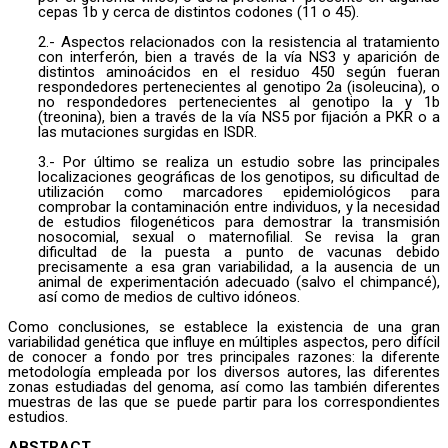
cepas 1b y cerca de distintos codones (11 o 45).
2.- Aspectos relacionados con la resistencia al tratamiento
con interferón, bien a través de la vía NS3 y aparición de
distintos aminoácidos en el residuo 450 según fueran
respondedores pertenecientes al genotipo 2a (isoleucina), o
no respondedores pertenecientes al genotipo la y 1b
(treonina), bien a través de la vía NS5 por fijación a PKR o a
las mutaciones surgidas en ISDR.
3.- Por último se realiza un estudio sobre las principales
localizaciones geográficas de los genotipos, su dificultad de
utilización como marcadores epidemiológicos para
comprobar la contaminación entre individuos, y la necesidad
de estudios filogenéticos para demostrar la transmisión
nosocomial, sexual o maternofilial. Se revisa la gran
dificultad de la puesta a punto de vacunas debido
precisamente a esa gran variabilidad, a la ausencia de un
animal de experimentación adecuado (salvo el chimpancé),
así como de medios de cultivo idóneos.
Como conclusiones, se establece la existencia de una gran
variabilidad genética que influye en múltiples aspectos, pero difícil
de conocer a fondo por tres principales razones: la diferente
metodología empleada por los diversos autores, las diferentes
zonas estudiadas del genoma, así como las también diferentes
muestras de las que se puede partir para los correspondientes
estudios.
ABSTRACT