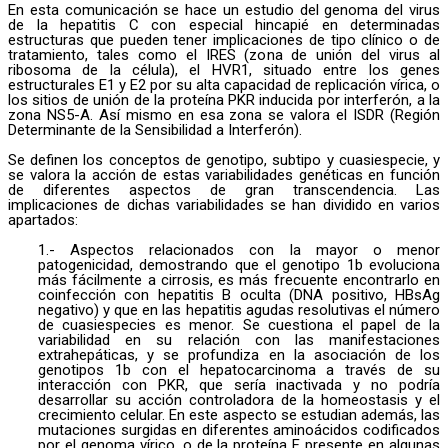
En esta comunicación se hace un estudio del genoma del virus
de la hepatitis C con especial hincapié en determinadas
estructuras que pueden tener implicaciones de tipo clínico o de
tratamiento, tales como el IRES (zona de unión del virus al
ribosoma de la célula), el HVR1, situado entre los genes
estructurales E1 y E2 por su alta capacidad de replicación vírica, o
los sitios de unión de la proteína PKR inducida por interferón, a la
zona NS5-A. Así mismo en esa zona se valora el ISDR (Región
Determinante de la Sensibilidad a Interferón).
Se definen los conceptos de genotipo, subtipo y cuasiespecie, y
se valora la acción de estas variabilidades genéticas en función
de diferentes aspectos de gran transcendencia. Las
implicaciones de dichas variabilidades se han dividido en varios
apartados:
1.- Aspectos relacionados con la mayor o menor
patogenicidad, demostrando que el genotipo 1b evoluciona
más fácilmente a cirrosis, es más frecuente encontrarlo en
coinfección con hepatitis B oculta (DNA positivo, HBsAg
negativo) y que en las hepatitis agudas resolutivas el número
de cuasiespecies es menor. Se cuestiona el papel de la
variabilidad en su relación con las manifestaciones
extrahepáticas, y se profundiza en la asociación de los
genotipos 1b con el hepatocarcinoma a través de su
interacción con PKR, que sería inactivada y no podría
desarrollar su acción controladora de la homeostasis y el
crecimiento celular. En este aspecto se estudian además, las
mutaciones surgidas en diferentes aminoácidos codificados
por el genoma vírico, o de la proteína F presente en algunas