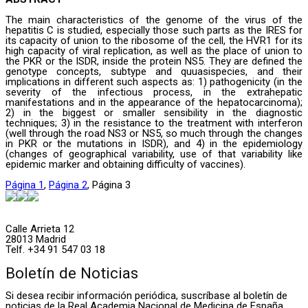
The main characteristics of the genome of the virus of the
hepatitis C is studied, especially those such parts as the IRES for
its capacity of union to the ribosome of the cell, the HVR1 for its
high capacity of viral replication, as well as the place of union to
the PKR or the ISDR, inside the protein NS5. They are defined the
genotype concepts, subtype and quuasispecies, and their
implications in different such aspects as: 1) pathogenicity (in the
severity of the infectious process, in the extrahepatic
manifestations and in the appearance of the hepatocarcinoma);
2) in the biggest or smaller sensibility in the diagnostic
techniques; 3) in the resistance to the treatment with interferon
(well through the road NS3 or NS5, so much through the changes
in PKR or the mutations in ISDR), and 4) in the epidemiology
(changes of geographical variability, use of that variability like
epidemic marker and obtaining difficulty of vaccines).
Página
1
,
Página
2
,
Página
3
Calle Arrieta 12
28013 Madrid
Telf. +34 91 547 03 18
Boletín de Noticias
Si desea recibir información periódica, suscríbase al boletín de
noticias de la Real Academia Nacional de Medicina de España