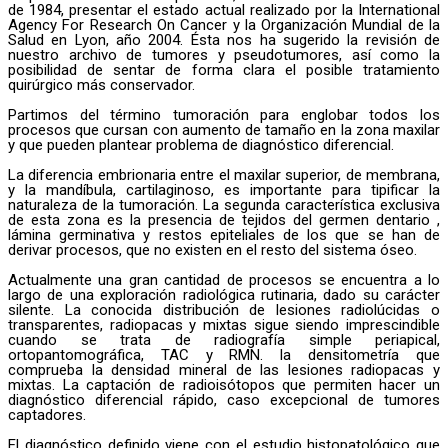
de 1984, presentar el estado actual realizado por la International
Agency For Research On Cancer y la Organización Mundial de la
Salud en Lyon, año 2004. Ésta nos ha sugerido la revisión de
nuestro archivo de tumores y pseudotumores, así como la
posibilidad de sentar de forma clara el posible tratamiento
quirúrgico más conservador.
Partimos del término tumoración para englobar todos los
procesos que cursan con aumento de tamaño en la zona maxilar
y que pueden plantear problema de diagnóstico diferencial.
La diferencia embrionaria entre el maxilar superior, de membrana,
y la mandíbula, cartilaginoso, es importante para tipificar la
naturaleza de la tumoración. La segunda característica exclusiva
de esta zona es la presencia de tejidos del germen dentario ,
lámina germinativa y restos epiteliales de los que se han de
derivar procesos, que no existen en el resto del sistema óseo.
Actualmente una gran cantidad de procesos se encuentra a lo
largo de una exploración radiológica rutinaria, dado su carácter
silente. La conocida distribución de lesiones radiolúcidas o
transparentes, radiopacas y mixtas sigue siendo imprescindible
cuando se trata de radiografía simple periapical,
ortopantomográfica, TAC y RMN. la densitometría que
comprueba la densidad mineral de las lesiones radiopacas y
mixtas. La captación de radioisótopos que permiten hacer un
diagnóstico diferencial rápido, caso excepcional de tumores
captadores.
El diagnóstico definido viene con el estudio histopatológico que