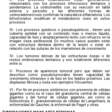
relacionados con los procesos infecciosos dentarios y
peridentarios. La osteomielitis con su reacción en tabla
externa y periostio y las diferentes formas de
osteoradionecrosis confirman la naturaleza inflamatoria. Los
bifosfonatos modifican el metabolismo óseo en estos
procesos.
III.- Los procesos quísticos o pseudoquísticos , tienen una
cubierta epitelial con un contenido mas o menos líquido,
capacidad de lisis y desplazamiento lento con refuerzo en la
imagen ósea perilesional. En muchos casos pueden estar
con estructura dentaria dentro de la lesión o estar en
relación con las suturas de los mamelones de crecimiento.
IV.- Los tumores derivan de las estructuras óseas o de
restos embrionarios dentarios y son totalmente diferentes
entre si.
V.- Procesos de apariencia tumoral pero que deben ser
descritos como pseudotumorales tienen capacidad de
crecimiento intraóseo y de lisis en los tejidos próximos. Las
displasias fibrosa y ósea son ejemplos frecuentes.
VI.- Por fin en procesos sistémicos con presencia de células
gigantes como es el caso del granuloma central de células
gigantes y del tumor de células gigantes, así como la
histiocitosis X , granulomatosis de células de Langerhans, la
enfermedad de Gaucher, la enfermad de Paget y otras.