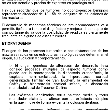
no es tan sencillo y precisa de expertos en patología oral.
Hay que recordar que los tumores no odontogénicos benignos
representan alrededor del 13-15% del conjunto de las lesiones de
los maxilares.
El desarrollo de modernas técnicas de inmunomarcadores va a
permitir, tipificar a fondo el diagnóstico y mejorar el concepto de
comportamiento ya que la posibilidad de recidiva es ciertamente
frecuente en algunos de estos tumores.
ETIOPATOGENIA.
El origen de los procesos tumorales o pseudotumorales de los
maxilares radica en su estructuras histológicas que determinan el
origen, su evolución y comportamiento.
I.- El origen genético de alteración del desarrollo lleva
consigo procesos múltiples de aspecto tumoral como
puede ser la macrognacia, la disóstosis craneofacial, la
displasia hemimaxilofacial, la hiperostosis cortical
generalizada familiar de Van Buchem, la enfermedad de
Caffey o hiperostosis cortical infantil, la disóstosis
mandibulofacial de Treacher Collins.
Las exóstosis localizadas: torus palatino medial y torus
mandibular bilateral, se alteran con las exóstosis múltiples
en la que influye de forma evidente la oclusión dentaria.
II.- Los procesos inflamatorios están generalmente