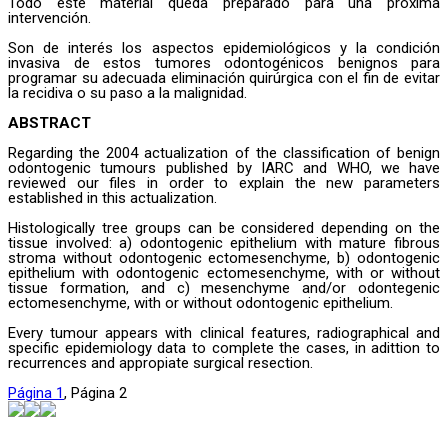
Todo este material queda preparado para una próxima
intervención.
Son de interés los aspectos epidemiológicos y la condición
invasiva de estos tumores odontogénicos benignos para
programar su adecuada eliminación quirúrgica con el fin de evitar
la recidiva o su paso a la malignidad.
ABSTRACT
Regarding the 2004 actualization of the classification of benign
odontogenic tumours published by IARC and WHO, we have
reviewed our files in order to explain the new parameters
established in this actualization.
Histologically tree groups can be considered depending on the
tissue involved: a) odontogenic epithelium with mature fibrous
stroma without odontogenic ectomesenchyme, b) odontogenic
epithelium with odontogenic ectomesenchyme, with or without
tissue formation, and c) mesenchyme and/or odontegenic
ectomesenchyme, with or without odontogenic epithelium.
Every tumour appears with clinical features, radiographical and
specific epidemiology data to complete the cases, in adittion to
recurrences and appropiate surgical resection.
Página
1
,
Página
2