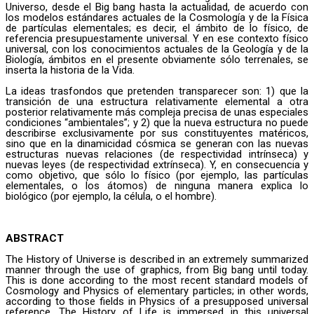
Universo, desde el Big bang hasta la actualidad, de acuerdo con
los modelos estándares actuales de la Cosmología y de la Física
de partículas elementales; es decir, el ámbito de lo físico, de
referencia presupuestamente universal. Y en ese contexto físico
universal, con los conocimientos actuales de la Geología y de la
Biología, ámbitos en el presente obviamente sólo terrenales, se
inserta la historia de la Vida.
La ideas trasfondos que pretenden transparecer son: 1) que la
transición de una estructura relativamente elemental a otra
posterior relativamente más compleja precisa de unas especiales
condiciones “ambientales”; y 2) que la nueva estructura no puede
describirse exclusivamente por sus constituyentes matéricos,
sino que en la dinamicidad cósmica se generan con las nuevas
estructuras nuevas relaciones (de respectividad intrínseca) y
nuevas leyes (de respectividad extrínseca). Y, en consecuencia y
como objetivo, que sólo lo físico (por ejemplo, las partículas
elementales, o los átomos) de ninguna manera explica lo
biológico (por ejemplo, la célula, o el hombre).
ABSTRACT
The History of Universe is described in an extremely summarized
manner through the use of graphics, from Big bang until today.
This is done according to the most recent standard models of
Cosmology and Physics of elementary particles; in other words,
according to those fields in Physics of a presupposed universal
reference. The History of Life is immersed in this universal