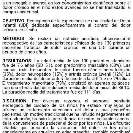
a un innegable avance en los conocimientos científicos sobre el
dolor crónico en el niño estos avances no se han trasladado al
campo asistencial.
OBJETIVO:
Descripción de la experiencia de una Unidad de Dolor
Infantil (UDI) dedicada específicamente al control del dolor
crónico en el niño.
MÉTODOS:
Se realizó un estudio analítico, observacional,
retrospectivo de las características clínicas de los 130 primeros
pacientes tratados de dolor crónico en una UDI durante un
periodo de cinco años.
RESULTADOS:
La edad media de los 130 pacientes atendidos
fue de 7.6 años (SD 5.1), con predominio masculino (60%). Las
causas más frecuentes de dolor fueron cáncer hematológico
(35%), dolor neuropático (15%) y artritis crónica juvenil (12%). La
duración media del dolor antes de acudir a la UDI fue de 295 días.
El tratamiento mayoritario (79%) consistió en agentes opiáceos,
con una efectividad de reducción media del dolor inicial del 88.1%.
La duración media del tratamiento fue de 111 días.
DISCUSION:
Por diversas razones, el personal sanitario
encargado del cuidado de los niños ha estado muy lejos de
ofrecer un tratamiento adecuado del dolor a sus pequeños
pacientes. Un motivo tradicional que ha influido negativamente en
esta situación, ha sido la persistencia de mitos culturales acerca
de la conveniencia de padecer el dolor por los niños. La dificultad
añadida que presenta la valoración del dolor en los niños,
especialmente en aquellos en edad preverbal, también contribuyó