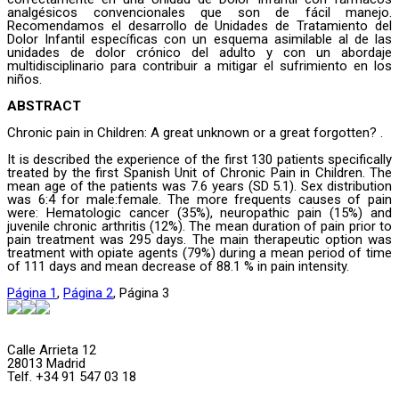
analgésicos convencionales que son de fácil manejo.
Recomendamos el desarrollo de Unidades de Tratamiento del
Dolor Infantil específicas con un esquema asimilable al de las
unidades de dolor crónico del adulto y con un abordaje
multidisciplinario para contribuir a mitigar el sufrimiento en los
niños.
ABSTRACT
Chronic pain in Children: A great unknown or a great forgotten? .
It is described the experience of the first 130 patients specifically
treated by the first Spanish Unit of Chronic Pain in Children. The
mean age of the patients was 7.6 years (SD 5.1). Sex distribution
was 6:4 for male:female. The more frequents causes of pain
were: Hematologic cancer (35%), neuropathic pain (15%) and
juvenile chronic arthritis (12%). The mean duration of pain prior to
pain treatment was 295 days. The main therapeutic option was
treatment with opiate agents (79%) during a mean period of time
of 111 days and mean decrease of 88.1 % in pain intensity.
Página
1
,
Página
2
,
Página
3
Calle Arrieta 12
28013 Madrid
Telf. +34 91 547 03 18