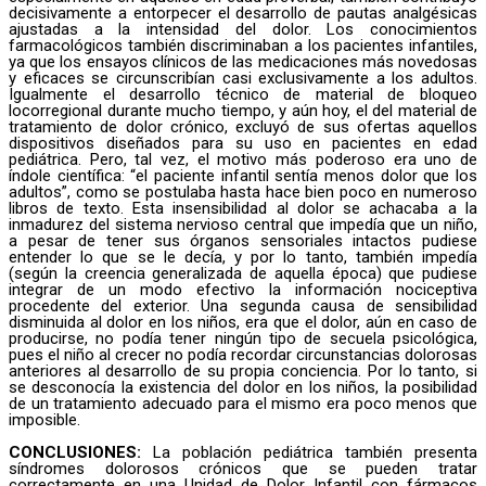
decisivamente a entorpecer el desarrollo de pautas analgésicas
ajustadas a la intensidad del dolor. Los conocimientos
farmacológicos también discriminaban a los pacientes infantiles,
ya que los ensayos clínicos de las medicaciones más novedosas
y eficaces se circunscribían casi exclusivamente a los adultos.
Igualmente el desarrollo técnico de material de bloqueo
locorregional durante mucho tiempo, y aún hoy, el del material de
tratamiento de dolor crónico, excluyó de sus ofertas aquellos
dispositivos diseñados para su uso en pacientes en edad
pediátrica. Pero, tal vez, el motivo más poderoso era uno de
índole científica: “el paciente infantil sentía menos dolor que los
adultos”, como se postulaba hasta hace bien poco en numeroso
libros de texto. Esta insensibilidad al dolor se achacaba a la
inmadurez del sistema nervioso central que impedía que un niño,
a pesar de tener sus órganos sensoriales intactos pudiese
entender lo que se le decía, y por lo tanto, también impedía
(según la creencia generalizada de aquella época) que pudiese
integrar de un modo efectivo la información nociceptiva
procedente del exterior. Una segunda causa de sensibilidad
disminuida al dolor en los niños, era que el dolor, aún en caso de
producirse, no podía tener ningún tipo de secuela psicológica,
pues el niño al crecer no podía recordar circunstancias dolorosas
anteriores al desarrollo de su propia conciencia. Por lo tanto, si
se desconocía la existencia del dolor en los niños, la posibilidad
de un tratamiento adecuado para el mismo era poco menos que
imposible.
CONCLUSIONES:
La población pediátrica también presenta
síndromes dolorosos crónicos que se pueden tratar
correctamente en una Unidad de Dolor Infantil con fármacos