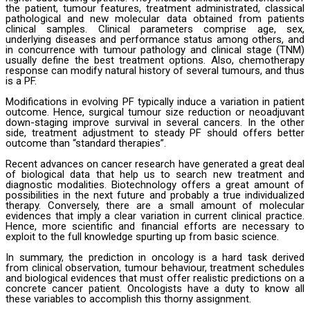
the patient, tumour features, treatment administrated, classical
pathological and new molecular data obtained from patients
clinical samples. Clinical parameters comprise age, sex,
underlying diseases and performance status among others, and
in concurrence with tumour pathology and clinical stage (TNM)
usually define the best treatment options. Also, chemotherapy
response can modify natural history of several tumours, and thus
is a PF.
Modifications in evolving PF typically induce a variation in patient
outcome. Hence, surgical tumour size reduction or neoadjuvant
down-staging improve survival in several cancers. In the other
side, treatment adjustment to steady PF should offers better
outcome than “standard therapies”.
Recent advances on cancer research have generated a great deal
of biological data that help us to search new treatment and
diagnostic modalities. Biotechnology offers a great amount of
possibilities in the next future and probably a true individualized
therapy. Conversely, there are a small amount of molecular
evidences that imply a clear variation in current clinical practice.
Hence, more scientific and financial efforts are necessary to
exploit to the full knowledge spurting up from basic science.
In summary, the prediction in oncology is a hard task derived
from clinical observation, tumour behaviour, treatment schedules
and biological evidences that must offer realistic predictions on a
concrete cancer patient. Oncologists have a duty to know all
these variables to accomplish this thorny assignment.