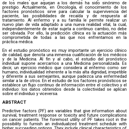
de los males que aquejan a los demás ha sido sinónimo de
prestigio. Actualmente, en Oncología, el conocimiento de los
factores pronósticos sirve para calcular la supervivencia del
paciente, las posibilidades de recaída y de respuesta al
tratamiento. Al enfermo y a su familia le permite realizar un
nuevo plan de vida adaptado a una nueva realidad vital, la cual,
independientemente de estar sujeta a continuo cambio, no debe
ser obviada. Por ello, la predicción clínica es la actuación más
comprometida de todas a las que nos enfrentamos en la
práctica médica.
En el estudio pronóstico es muy importante un ejercicio clínico
de calidad, que denota una inmensa cualificación de los médicos
y de la Medicina. Al fin y al cabo, el estudio del pronóstico
individual supone acercarnos a una Medicina personalizada. Es
decir, un ejercicio médico que considera al enfermo como ser
humano, individualidad inherente a la más alta dignidad, irrepetible
y diferente a sus semejantes, aunque padezca una enfermedad
similar a la de otros. En el estudio de los factores pronósticos se
establece un flujo continuo de información entre el colectivo y el
individuo: los datos obtenidos desde la colectividad se aplican
sobre el individuo y viceversa.
ABSTRACT
Predictive factors (PF) are variables that give information about
survival, treatment response or toxicity and future complications
on cancer patients. The foremost utility of PF takes root in the
possibility to furnish an individualized treatment schedule with
higher succeeding options. They include clinical characteristics of