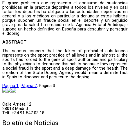
El grave problema que representa el consumo de sustancias
prohibidas en la práctica deportiva a todos los niveles y en casi
todos los deportes ha obligado a las autoridades deportivas en
general y a los médicos en particular a denunciar estos hábitos
porque suponen un fraude social en el deporte y un perjuicio
grave para la salud. La creación de la Agencia Estatal Antidopaje
supone un hecho definitivo en España para descubrir y perseguir
el doping.
ABSTRACT
The serious concern that the taken of prohibited substances
represents on the sport practice of all levels and in almost all the
sports has forced to the general sport authorities and particulary
to the physicians to denounce this habits because they represent
a social fraud in the sport and a deep damage for the health. The
creation of the State Doping Agency would mean a defmite fact
in Spain to discover and persecute the doping.
Página
1
,
Página
2
,
Página
3
Calle Arrieta 12
28013 Madrid
Telf. +34 91 547 03 18
Boletín de Noticias