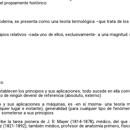
el propiamente histórico.
Moderna, se presenta como una teoría termológica –que trata de los 
ipios relativos -cada uno de ellos, exclusivamente- a una magnitud. 
to.
stablecen los principios y sus aplicaciones, todo sucede en ella com
o de ningún devenir de referencia (absoluto, externo).
jo y sus aplicaciones a máquinas, es -en sí misma- una teoría m
uier lugar e instante), generalidad (para cualquier tipo de fenómeno
 someterse a sus principios.
ibe la tarea pionera de J. R. Mayer (1814-1878), médico, del que s
 (1821-1892), también médico, profesor de anatomía primero, físico 