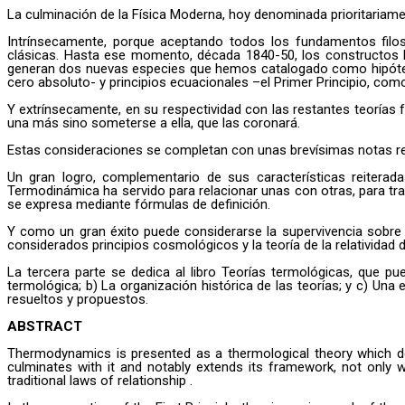
La culminación de la Física Moderna, hoy denominada prioritariame
Intrínsecamente, porque aceptando todos los fundamentos filo
clásicas. Hasta ese momento, década 1840-50, los constructos l
generan dos nuevas especies que hemos catalogado como hipótesis m
cero absoluto- y principios ecuacionales –el Primer Principio, co
Y extrínsecamente, en su respectividad con las restantes teorías f
una más sino someterse a ella, que las coronará.
Estas consideraciones se completan con unas brevísimas notas re
Un gran logro, complementario de sus características reiterada
Termodinámica ha servido para relacionar unas con otras, para tr
se expresa mediante fórmulas de definición.
Y como un gran éxito puede considerarse la supervivencia sobre las
considerados principios cosmológicos y la teoría de la relatividad d
La tercera parte se dedica al libro Teorías termológicas, que p
termológica; b) La organización histórica de las teorías; y c) Una
resueltos y propuestos.
ABSTRACT
Thermodynamics is presented as a thermological theory which de
culminates with it and notably extends its framework, not only
traditional laws of relationship .