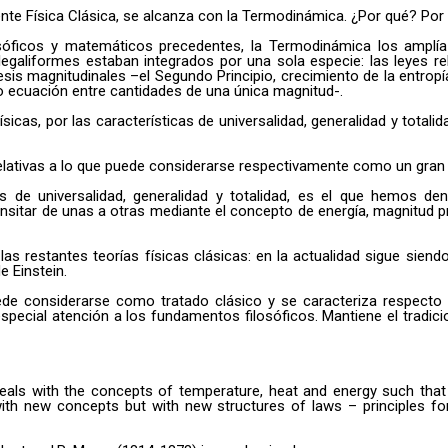
nte Física Clásica, se alcanza con la Termodinámica. ¿Por qué? Por 
sóficos y matemáticos precedentes, la Termodinámica los amplía 
egaliformes estaban integrados por una sola especie: las leyes re
agnitudinales –el Segundo Principio, crecimiento de la entropía; y, 
mo ecuación entre cantidades de una única magnitud-.
ísicas, por las características de universalidad, generalidad y tota
lativas a lo que puede considerarse respectivamente como un gran 
s de universalidad, generalidad y totalidad, es el que hemos den
ansitar de unas a otras mediante el concepto de energía, magnitud p
 restantes teorías físicas clásicas: en la actualidad sigue siendo v
e Einstein.
uede considerarse como tratado clásico y se caracteriza respecto d
 especial atención a los fundamentos filosóficos. Mantiene el tradi
als with the concepts of temperature, heat and energy such that t
 with new concepts but with new structures of laws – principles 