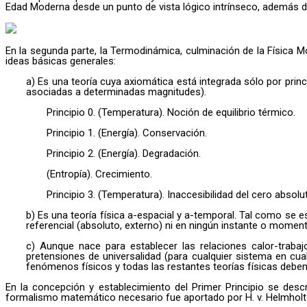
Edad Moderna desde un punto de vista lógico intrínseco, además d
En la segunda parte, la Termodinámica, culminación de la Física 
ideas básicas generales:
a) Es una teoría cuya axiomática está integrada sólo por princ
asociadas a determinadas magnitudes).
Principio 0. (Temperatura). Noción de equilibrio térmico.
Principio 1. (Energía). Conservación.
Principio 2. (Energía). Degradación.
(Entropía). Crecimiento.
Principio 3. (Temperatura). Inaccesibilidad del cero absolu
b) Es una teoría física a-espacial y a-temporal. Tal como se e
referencial (absoluto, externo) ni en ningún instante o moment
c) Aunque nace para establecer las relaciones calor-traba
pretensiones de universalidad (para cualquier sistema en cualq
fenómenos físicos y todas las restantes teorías físicas deben
En la concepción y establecimiento del Primer Principio se descr
formalismo matemático necesario fue aportado por H. v. Helmholtz