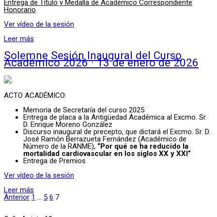
Entrega de Título y Medalla de Académico Correspondiente
Honorario
Ver vídeo de la sesión
Leer más
Solemne Sesión Inaugural del Curso
Académico 2026 · 13 de enero de 2026
ACTO ACADÉMICO:
Memoria de Secretaría del curso 2025
Entrega de placa a la Antigüedad Académica al Excmo. Sr.
D. Enrique Moreno González
Discurso inaugural de precepto, que dictará el Excmo. Sr. D.
José Ramón Berrazueta Fernández (Académico de
Número de la RANME),
“Por qué se ha reducido la
mortalidad cardiovascular en los siglos XX y XXI”
Entrega de Premios
Ver vídeo de la sesión
Leer más
Anterior
1
…
5
6
7