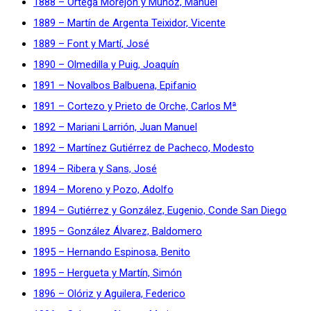
1888 – Ortega Morejón y Muñoz, Manuel
1889 – Martín de Argenta Teixidor, Vicente
1889 – Font y Martí, José
1890 – Olmedilla y Puig, Joaquín
1891 – Novalbos Balbuena, Epifanio
1891 – Cortezo y Prieto de Orche, Carlos Mª
1892 – Mariani Larrión, Juan Manuel
1892 – Martínez Gutiérrez de Pacheco, Modesto
1894 – Ribera y Sans, José
1894 – Moreno y Pozo, Adolfo
1894 – Gutiérrez y González, Eugenio, Conde San Diego
1895 – González Álvarez, Baldomero
1895 – Hernando Espinosa, Benito
1895 – Hergueta y Martín, Simón
1896 – Olóriz y Aguilera, Federico